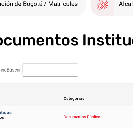
ación de Bogotá / Matriculas
Alca
cumentos Institu
ina
Buscar:
Categorías
óticos
Documentos Públicos
cos