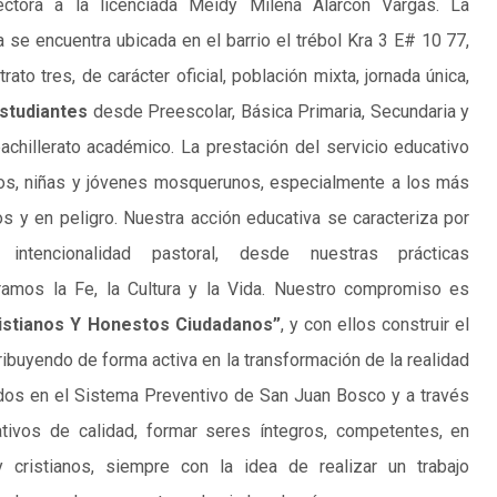
ctora a la licenciada Meidy Milena Alarcón Vargas. La
a se encuentra ubicada en el barrio el trébol Kra 3 E# 10 77,
rato tres, de carácter oficial, población mixta, jornada única,
studiantes
desde Preescolar, Básica Primaria, Secundaria y
chillerato académico. La prestación del servicio educativo
ños, niñas y jóvenes mosquerunos, especialmente a los más
 y en peligro. Nuestra acción educativa se caracteriza por
 intencionalidad pastoral, desde nuestras prácticas
ramos la Fe, la Cultura y la Vida. Nuestro compromiso es
stianos Y Honestos Ciudadanos”
, y con ellos construir el
ribuyendo de forma activa en la transformación de la realidad
ados en el Sistema Preventivo de San Juan Bosco y a través
ivos de calidad, formar seres íntegros, competentes, en
 cristianos, siempre con la idea de realizar un trabajo