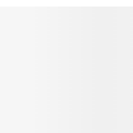
oding Error Occured.
ocode:
Cl. 12A #2B Este-2 | Mosquera, Cundinamarca
ERROR
ure to follow the tutorial on how to setup the Google APIs requ
API Key Tutorial