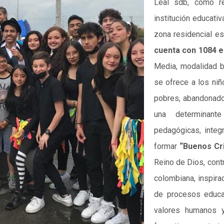
Leal sdb, como re
institución educativ
zona residencial est
cuenta con 1084 e
Media, modalidad ba
se ofrece a los ni
pobres, abandonados
una determinante
pedagógicas, integ
formar
“Buenos Cri
Reino de Dios, cont
colombiana, inspir
de procesos educat
valores humanos y