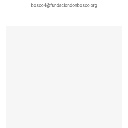
bosco4@fundaciondonbosco.org
×
Geocoding Error
Occured.
Tried to Geocode:
Calle 91 sur #
4- 22 este Barrio Chuniza | Bogotá,
Colombia
Error Type:
ERROR
Please be sure to follow the