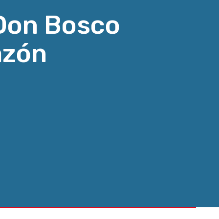
 Don Bosco
azón